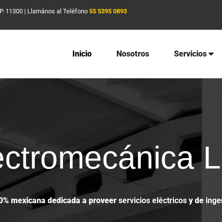
P. 11300 |
Llamános al Teléfono
55 5395 0893
Inicio
Nosotros
Servicios
ectromecánica 
% mexicana dedicada a proveer
servicios eléctricos
y de
inge